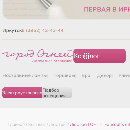
Иркутск
8 (3952) 42-43-44
Каталог
настольные лампы
|
торшеры
|
бра
|
декор
|
ули
Подбор
Электроустановка
освещения
Главная
/
Каталог
/
Люстры
/
Люстра LOFT IT Foucaults o