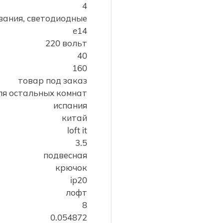
4
вания, светодиодные
e14
220 вольт
40
160
товар под заказ
ля остальных комнат
испания
китай
loft it
3.5
подвесная
крючок
ip20
лофт
8
0.054872