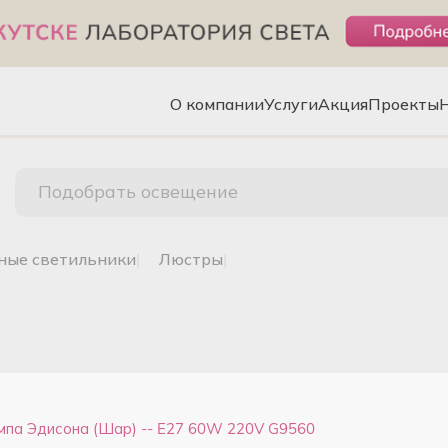
О компании
Услуги
Акция
Проекты
Подобрать освещение
чные светильники
|
люстры
|
ампа Эдисона (Шар) -- E27 60W 220V G9560