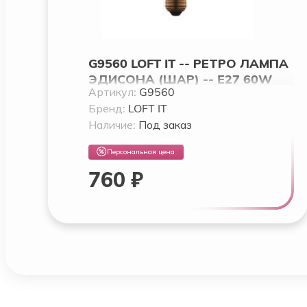
G9560 LOFT IT -- РЕТРО ЛАМПА
ЭДИСОНА (ШАР) -- E27 60W
Артикул:
G9560
220V G9560
Бренд:
LOFT IT
Наличие:
Под заказ
Персональная цена
760 ₽