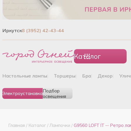
Иркутск
8 (3952) 42-43-44
Каталог
настольные лампы
|
торшеры
|
бра
|
декор
|
ули
Подбор
Электроустановка
освещения
Главная
/
Каталог
/
Лампочки
/
G9560 LOFT IT -- Ретро л