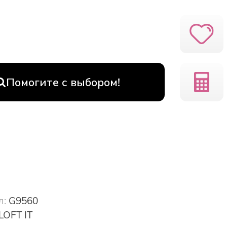
Помогите с выбором!
л:
G9560
LOFT IT