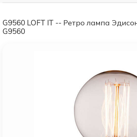
G9560 LOFT IT -- Ретро лампа Эдисо
G9560