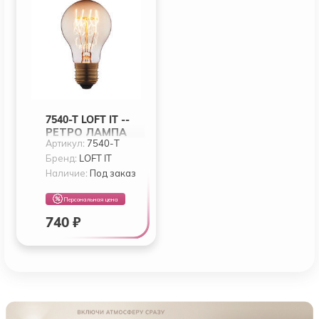
7540-T LOFT IT --
РЕТРО ЛАМПА
Артикул:
7540-T
ЭДИСОНА -- E27
40W 220V 7540-T
Бренд:
LOFT IT
Наличие:
Под заказ
Персональная цена
740 ₽