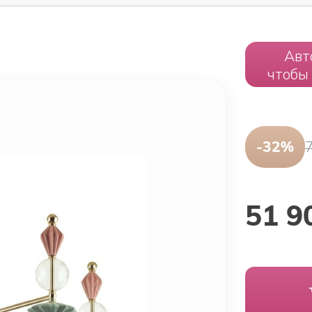
Авт
чтобы
-32%
51 9