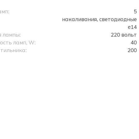
амп:
5
накаливания, светодиодные
e14
 лампы:
220 вольт
сть ламп, W:
40
тильника:
200