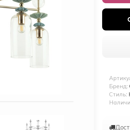
Артику
Бренд:
Стиль:
Наличи
Дост