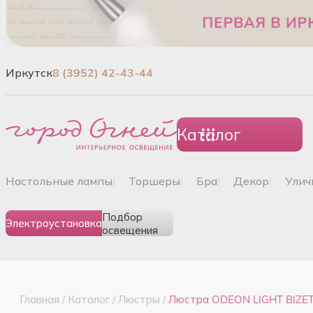
Иркутск
8 (3952) 42-43-44
Каталог
настольные лампы
|
торшеры
|
бра
|
декор
|
ули
Подбор
Электроустановка
освещения
Главная
/
Каталог
/
Люстры
/
Люстра ODEON LIGHT BIZET