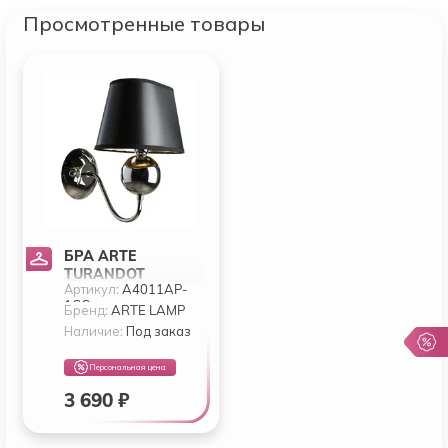
Просмотренные товары
БРА ARTE
TURANDOT
Артикул:
A4011AP-
A4011AP-1CC
1CC
Бренд:
ARTE LAMP
Наличие:
Под заказ
Персональная цена
3 690 ₽