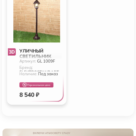
УЛИЧНЫЙ
СВЕТИЛЬНИК
Артикул:
GL 1009F
ELEKTROSTANDAR
T APUS GL 1009F
Бренд:
ELEKTROSTANDART
Наличие:
Под заказ
Персональная цена
8 540 ₽