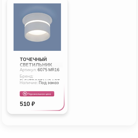
ТОЧЕЧНЫЙ
СВЕТИЛЬНИК
Артикул:
6075 MR16
ELEKTROSTANDAR
T 6075 MR16
Бренд:
ELEKTROSTANDART
Наличие:
Под заказ
Персональная цена
510 ₽