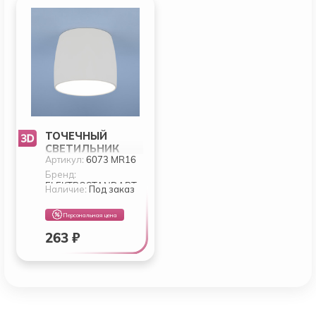
ТОЧЕЧНЫЙ
СВЕТИЛЬНИК
Артикул:
6073 MR16
ELEKTROSTANDAR
T 6073 MR16
Бренд:
ELEKTROSTANDART
Наличие:
Под заказ
Персональная цена
263 ₽