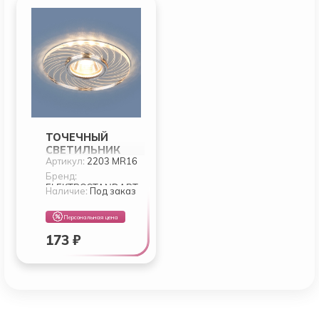
ТОЧЕЧНЫЙ
СВЕТИЛЬНИК
Артикул:
2203 MR16
ELEKTROSTANDAR
T 2203 MR16
Бренд:
ELEKTROSTANDART
Наличие:
Под заказ
Персональная цена
173 ₽