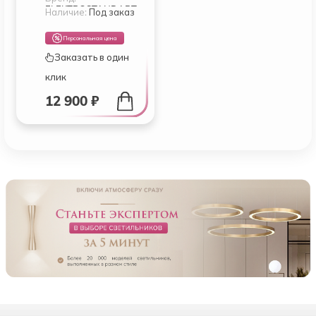
ELEKTROSTANDART
TECHNO LED
Наличие:
Под заказ
Персональная цена
Заказать в один
клик
12 900 ₽