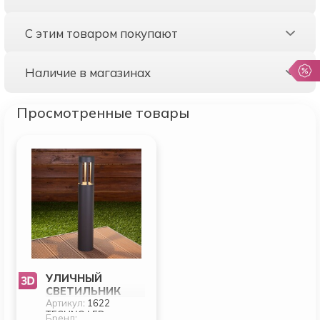
С этим товаром покупают
Наличие в магазинах
Просмотренные товары
УЛИЧНЫЙ
СВЕТИЛЬНИК
Артикул:
1622
ELEKTROSTANDAR
TECHNO LED
T CORNY 1622
Бренд: