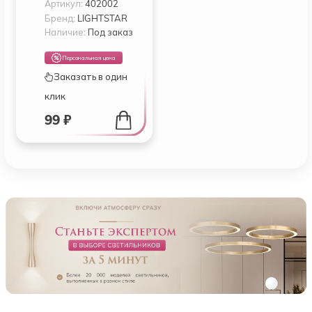
Артикул:
402002
3528 60Р 5ММ 3-
4LM LED WW 100M
Бренд:
LIGHTSTAR
BOX, ШТ 2800-
Наличие:
Под заказ
3200K ТЕПЛЫЙ
БЕЛЫЙ СВЕТ
Персональная цена
Заказать в один
клик
99 ₽