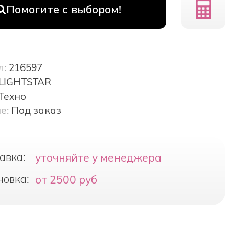
Помогите с выбором!
л:
216597
LIGHTSTAR
Техно
е:
Под заказ
авка:
уточняйте у менеджера
новка:
от 2500 руб