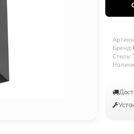
Артику
Бренд:
Стиль:
Наличи
Дост
Уста