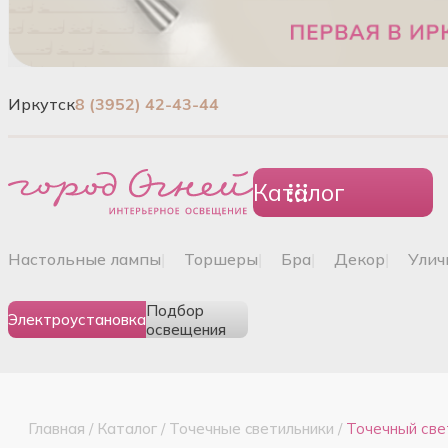
Иркутск
8 (3952) 42-43-44
Каталог
настольные лампы
|
торшеры
|
бра
|
декор
|
ули
Подбор
Электроустановка
освещения
Главная
/
Каталог
/
Точечные cветильники
/
Точечный све