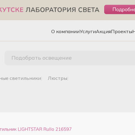
О компании
Услуги
Акция
Проекты
Подобрать освещение
чные светильники
|
люстры
|
тильник LIGHTSTAR Rullo 216597