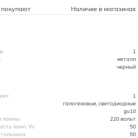
 покупают
Наличие в магазинах
в:
1
:
металл
черный
амп:
1
галогеновые, светодиодные
gu10
 лампы:
220 вольт
сть ламп, W:
50
тильника:
50