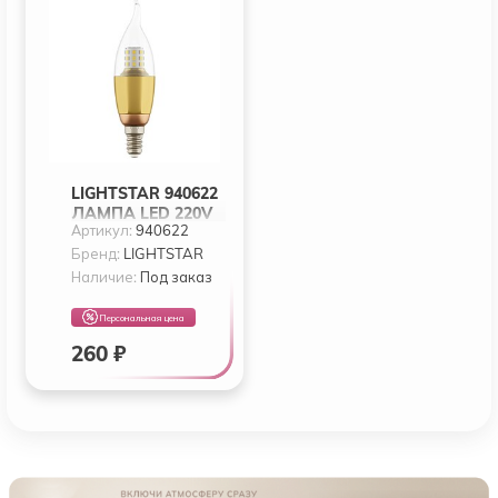
LIGHTSTAR 940622
ЛАМПА LED 220V
Артикул:
940622
CA35 E14 7W=70W
460LM 60G CL GD
Бренд:
LIGHTSTAR
3000K 20000H
Наличие:
Под заказ
Персональная цена
260 ₽