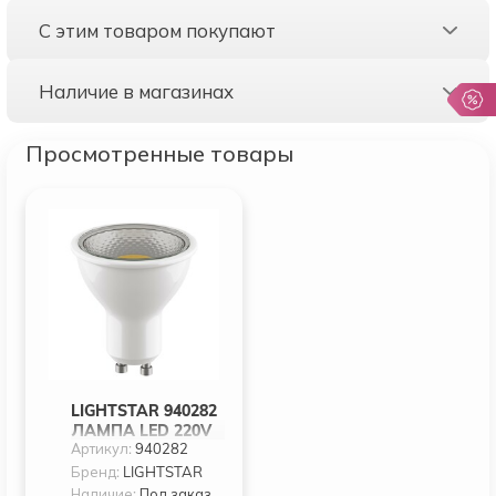
С этим товаром покупают
Наличие в магазинах
Просмотренные товары
LIGHTSTAR 940282
ЛАМПА LED 220V
Артикул:
940282
HP16 GU10
7W=60W 350LM
Бренд:
LIGHTSTAR
55G CL 2800K
Наличие:
Под заказ