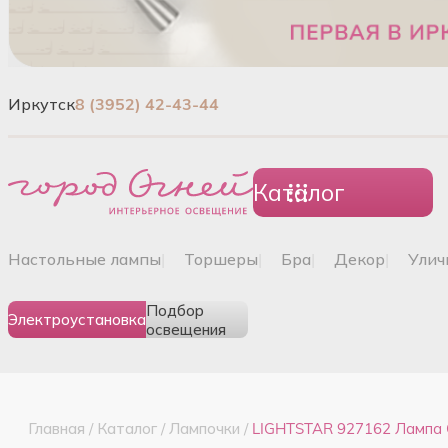
Иркутск
8 (3952) 42-43-44
Каталог
настольные лампы
|
торшеры
|
бра
|
декор
|
ули
Подбор
Электроустановка
освещения
Главная
/
Каталог
/
Лампочки
/
LIGHTSTAR 927162 Лампа 