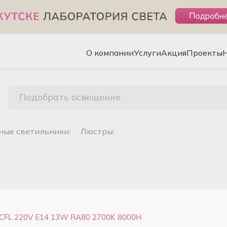
О компании
Услуги
Акция
Проекты
Подобрать освещение
чные светильники
|
люстры
|
CFL 220V Е14 13W RA80 2700K 8000H