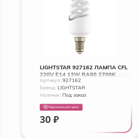
LIGHTSTAR 927162 ЛАМПА CFL
220V Е14 13W RA80 2700K
Артикул:
927162
8000H
Бренд:
LIGHTSTAR
Наличие:
Под заказ
Персональная цена
30 ₽