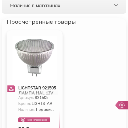
Наличие в магазинах
Просмотренные товары
LIGHTSTAR 921505
ЛАМПА HAL 12V
Артикул:
921505
MR16 GU5.3 35W
60G GOLD RA100
Бренд:
LIGHTSTAR
2800K 5000H DIMM
Наличие:
Под заказ
Персональная цена