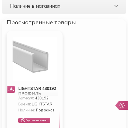
Наличие в магазинах
Просмотренные товары
LIGHTSTAR 430192
ПРОФИЛЬ
Артикул:
430192
NEOLED ДЛЯ
НЕОНОВОЙ
Бренд:
LIGHTSTAR
ЛЕНТЫ,
Наличие:
Под заказ
МАТЕРИАЛ:
ПЛАСТИК,
Персональная цена
1ШТ=2М