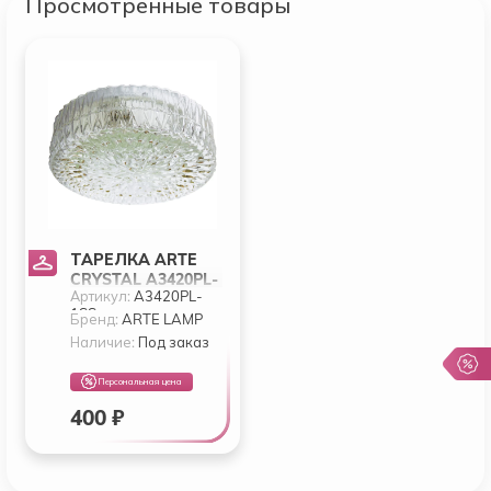
Просмотренные товары
ТАРЕЛКА ARTE
CRYSTAL A3420PL-
Артикул:
A3420PL-
1SS
1SS
Бренд:
ARTE LAMP
Наличие:
Под заказ
Персональная цена
400 ₽