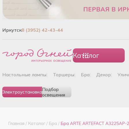
Иркутск
8 (3952) 42-43-44
Каталог
настольные лампы
|
торшеры
|
бра
|
декор
|
ули
Подбор
Электроустановка
освещения
Главная
/
Каталог
/
Бра
/
Бра ARTE ARTEFACT A3225AP