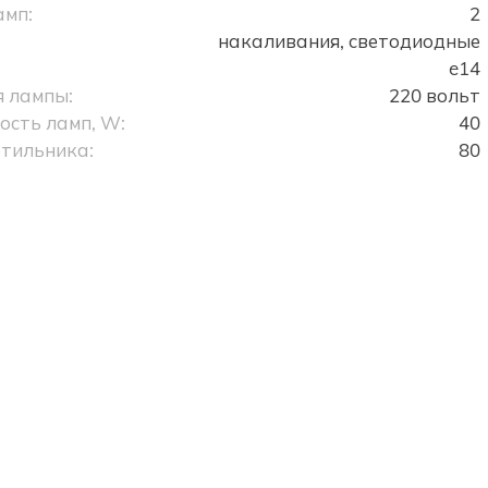
амп:
2
накаливания, светодиодные
e14
 лампы:
220 вольт
сть ламп, W:
40
тильника:
80