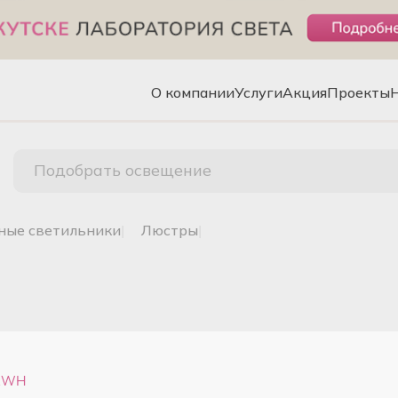
О компании
Услуги
Акция
Проекты
Подобрать освещение
чные светильники
|
люстры
|
-2WH