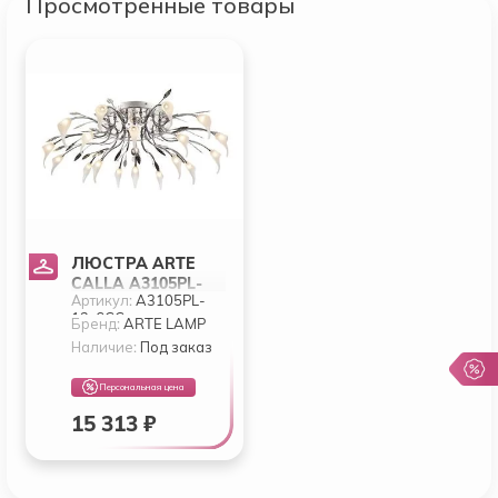
Просмотренные товары
ЛЮСТРА ARTE
CALLA A3105PL-
Артикул:
A3105PL-
12-6CC
12-6CC
Бренд:
ARTE LAMP
Наличие:
Под заказ
Персональная цена
15 313 ₽