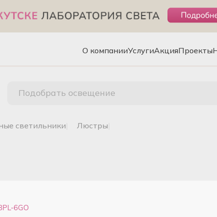
О компании
Услуги
Акция
Проекты
Подобрать освещение
чные светильники
|
люстры
|
8PL-6GO