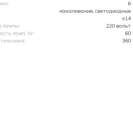
амп:
6
накаливания, светодиодные
e14
 лампы:
220 вольт
сть ламп, W:
60
тильника:
360