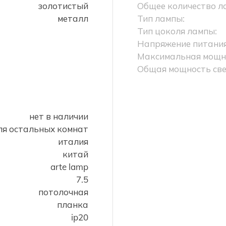
золотистый
Общее количество л
металл
Тип лампы:
Тип цоколя лампы:
Напряжение питания
Максимальная мощно
Общая мощность све
нет в наличии
ля остальных комнат
италия
китай
arte lamp
7.5
потолочная
планка
ip20