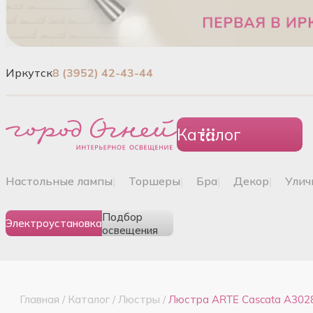
Иркутск
8 (3952) 42-43-44
Каталог
настольные лампы
|
торшеры
|
бра
|
декор
|
ули
Подбор
Электроустановка
освещения
Главная
/
Каталог
/
Люстры
/
Люстра ARTE Cascata A302