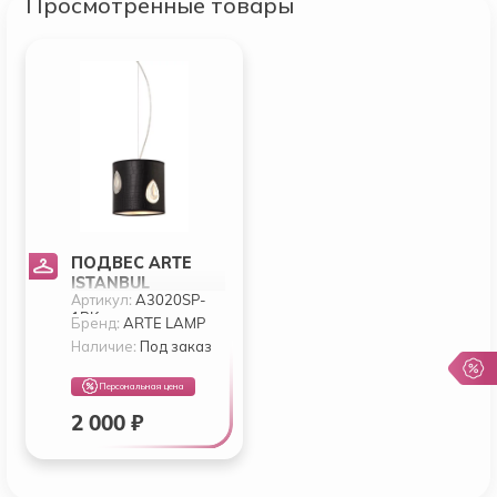
Просмотренные товары
ПОДВЕС ARTE
ISTANBUL
Артикул:
A3020SP-
A3020SP-1BK
1BK
Бренд:
ARTE LAMP
Наличие:
Под заказ
Персональная цена
2 000 ₽