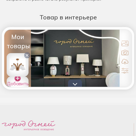
Товар
в интерьере
Мои
товары
×
Добавить
товары в
список