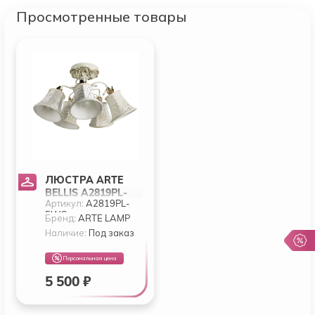
Просмотренные товары
ЛЮСТРА ARTE
BELLIS A2819PL-
Артикул:
A2819PL-
5WG
5WG
Бренд:
ARTE LAMP
Наличие:
Под заказ
Персональная цена
5 500 ₽