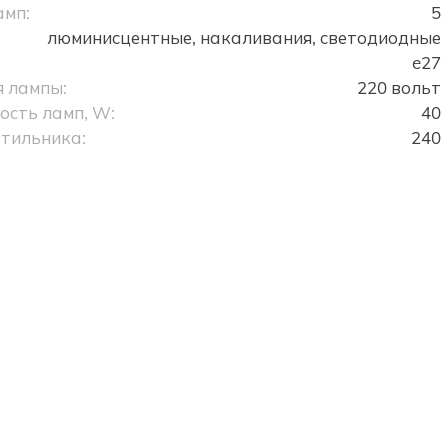
амп:
5
люминисцентные, накаливания, светодиодные
e27
 лампы:
220 вольт
сть ламп, W:
40
тильника:
240