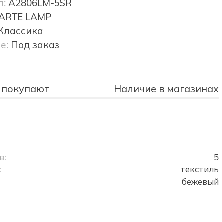
л:
A2806LM-5SR
ARTE LAMP
Классика
е:
Под заказ
 покупают
Наличие в магазинах
в:
5
:
текстиль
бежевый