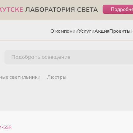
О компании
Услуги
Акция
Проекты
Подобрать освещение
чные светильники
|
люстры
|
M-5SR