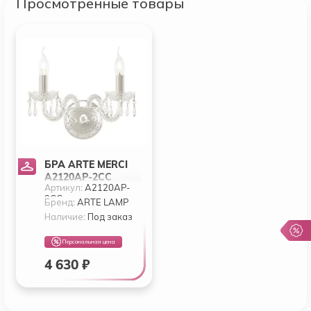
Просмотренные товары
БРА ARTE MERCI
A2120AP-2CC
Артикул:
A2120AP-
2CC
Бренд:
ARTE LAMP
Наличие:
Под заказ
Персональная цена
4 630 ₽