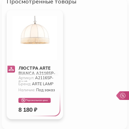
Просмотренные товары
ЛЮСТРА ARTE
BIANCA A2116SP-
Артикул:
A2116SP-
5WG
5WG
Бренд:
ARTE LAMP
Наличие:
Под заказ
Персональная цена
8 180 ₽