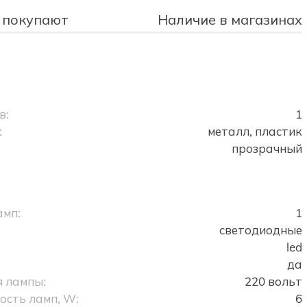
 покупают
Наличие в магазинах
в:
1
:
металл, пластик
прозрачный
амп:
1
светодиодные
led
да
 лампы:
220 вольт
сть ламп, W:
6