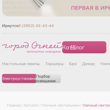
Иркутск
8 (3952) 42-43-44
Каталог
настольные лампы
|
торшеры
|
бра
|
декор
|
ули
Подбор
Электроустановка
освещения
Главная
/
Каталог
/
Уличные светильники
/
Уличный свети