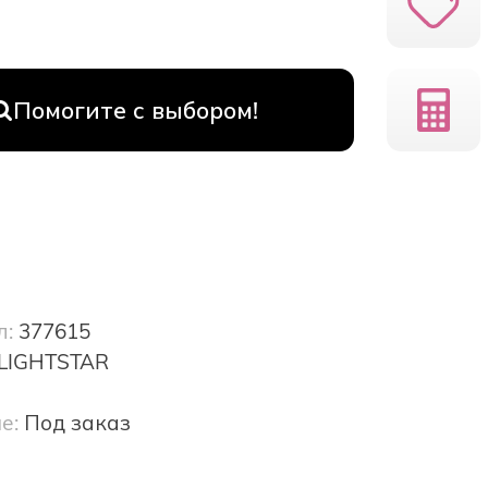
Помогите с выбором!
л:
377615
LIGHTSTAR
е:
Под заказ