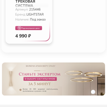
ТРЕКОВАЯ
СИСТЕМА
Артикул:
215446
LIGHTSTAR FUOCO
215446
Бренд:
LIGHTSTAR
Наличие:
Под заказ
Персональная цена
4 990 ₽