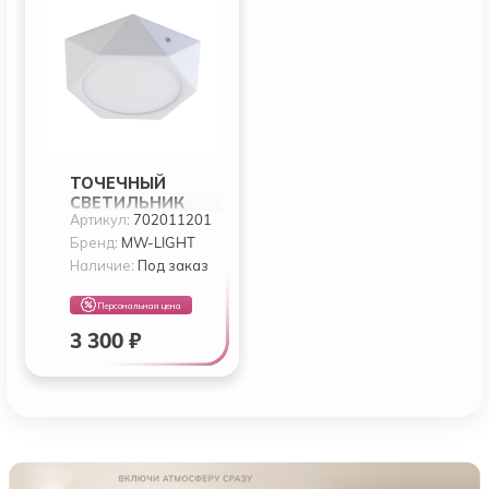
ТОЧЕЧНЫЙ
СВЕТИЛЬНИК
Артикул:
702011201
MW-LIGHT СТАУТ
702011201
Бренд:
MW-LIGHT
Наличие:
Под заказ
Персональная цена
3 300 ₽