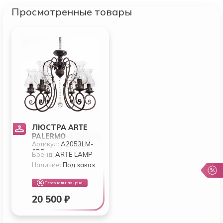
Просмотренные товары
ЛЮСТРА ARTE
PALERMO
Артикул:
A2053LM-
A2053LM-6BR
6BR
Бренд:
ARTE LAMP
Наличие:
Под заказ
Персональная цена
20 500 ₽