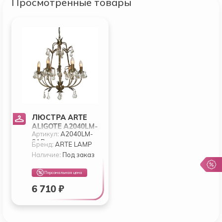
Просмотренные товары
ЛЮСТРА ARTE
ALIGOTE A2040LM-
Артикул:
A2040LM-
6AB
6AB
Бренд:
ARTE LAMP
Наличие:
Под заказ
Персональная цена
6 710 ₽