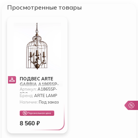
Просмотренные товары
ПОДВЕС ARTE
GABBIA A1865SP-
Артикул:
A1865SP-
3BG
3BG
Бренд:
ARTE LAMP
Наличие:
Под заказ
Персональная цена
8 560 ₽