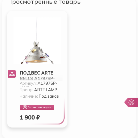
Просмотренные товары
ПОДВЕС ARTE
BELLS A1797SP-
Артикул:
A1797SP-
1WG
1WG
Бренд:
ARTE LAMP
Наличие:
Под заказ
Персональная цена
1 900 ₽