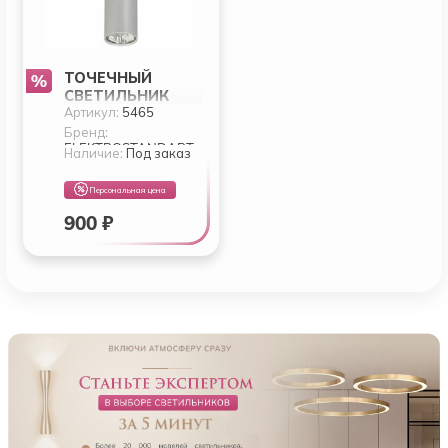
ТОЧЕЧНЫЙ
СВЕТИЛЬНИК
Артикул:
5465
ELEKTROSTANDAR
T 5465
Бренд:
ELEKTROSTANDART
Наличие:
Под заказ
Персональная цена
900 ₽