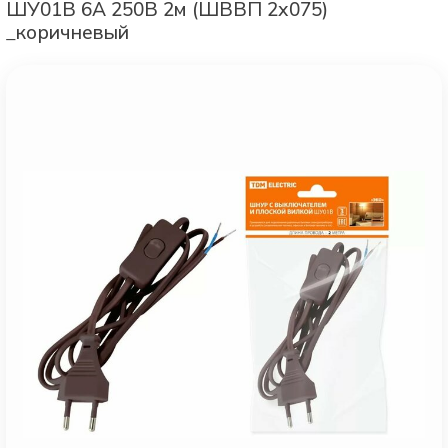
ШУ01В 6А 250В 2м (ШВВП 2х075)
_коричневый