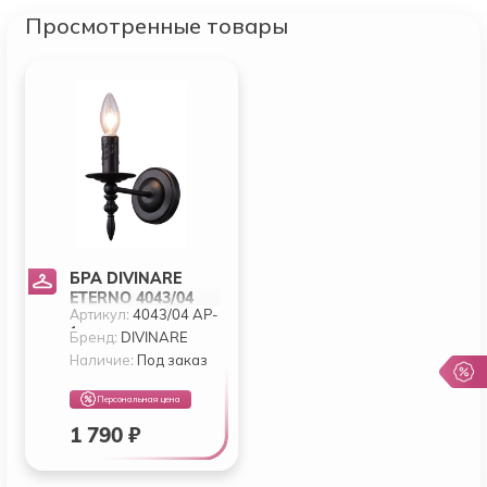
Просмотренные товары
БРА DIVINARE
ETERNO 4043/04
Артикул:
4043/04 AP-
AP-1
1
Бренд:
DIVINARE
Наличие:
Под заказ
Персональная цена
1 790 ₽