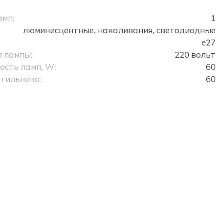
амп:
1
люминисцентные, накаливания, светодиодные
e27
 лампы:
220 вольт
сть ламп, W:
60
тильника:
60