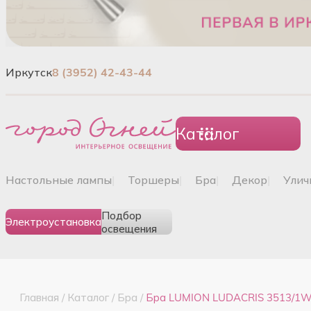
Иркутск
8 (3952) 42-43-44
Каталог
настольные лампы
|
торшеры
|
бра
|
декор
|
ули
Подбор
Электроустановка
освещения
Главная
/
Каталог
/
Бра
/
Бра LUMION LUDACRIS 3513/1