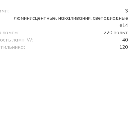
амп:
3
люминисцентные, накаливания, светодиодные
e14
 лампы:
220 вольт
сть ламп, W:
40
тильника:
120