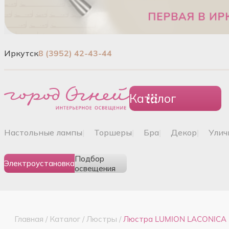
Иркутск
8 (3952) 42-43-44
Каталог
настольные лампы
|
торшеры
|
бра
|
декор
|
ули
Подбор
Электроустановка
освещения
Главная
/
Каталог
/
Люстры
/
Люстра LUMION LACONICA 