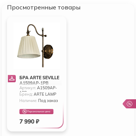
Просмотренные товары
БРА ARTE SEVILLE
A1509AP-1PB
Артикул:
A1509AP-
1PB
Бренд:
ARTE LAMP
Наличие:
Под заказ
Персональная цена
7 990 ₽