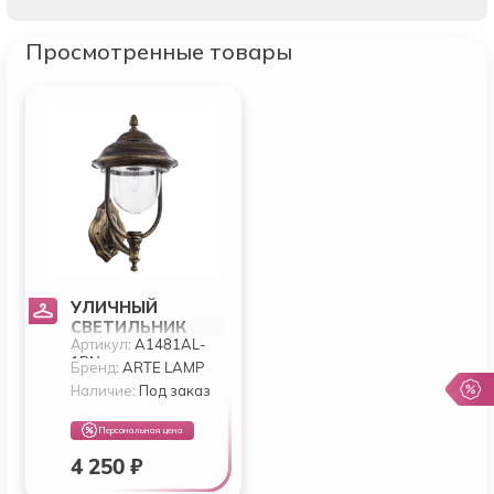
Просмотренные товары
УЛИЧНЫЙ
СВЕТИЛЬНИК
Артикул:
A1481AL-
ARTE BARCELONA
1BN
A1481AL-1BN
Бренд:
ARTE LAMP
Наличие:
Под заказ
Персональная цена
4 250 ₽