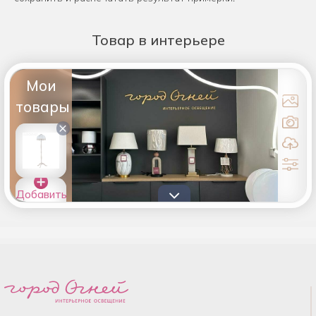
Товар
в интерьере
Мои
товары
×
Добавить
товары в
список