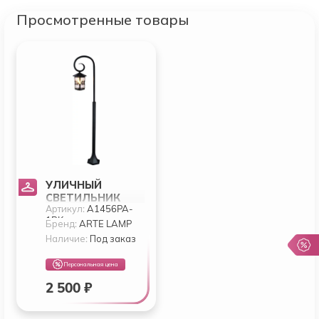
Просмотренные товары
УЛИЧНЫЙ
СВЕТИЛЬНИК
Артикул:
A1456PA-
ARTE PERSIA
1BK
A1456PA-1BK
Бренд:
ARTE LAMP
Наличие:
Под заказ
Персональная цена
2 500 ₽