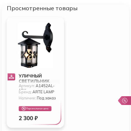
Просмотренные товары
УЛИЧНЫЙ
СВЕТИЛЬНИК
Артикул:
A1452AL-
ARTE PERSIA
1BK
A1452AL-1BK
Бренд:
ARTE LAMP
Наличие:
Под заказ
Персональная цена
2 300 ₽