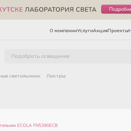
О компании
Услуги
Акция
Проекты
Подобрать освещение
чные светильники
|
люстры
|
етильник ECOLA FN5390ECB