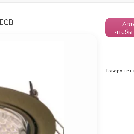
0ECB
Авт
чтобы
Товара нет 