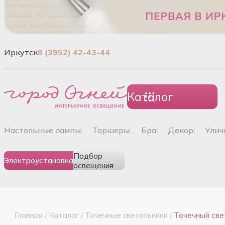
Иркутск
8 (3952) 42-43-44
Каталог
настольные лампы
|
торшеры
|
бра
|
декор
|
ули
Подбор
Электроустановка
освещения
Главная
/
Каталог
/
Точечные cветильники
/
Точечный св