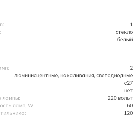
в:
1
:
стекло
белый
амп:
2
люминисцентные, накаливания, светодиодные
e27
нет
 лампы:
220 вольт
сть ламп, W:
60
тильника:
120