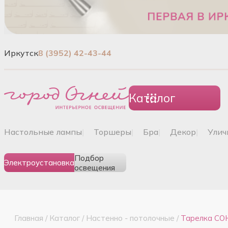
Иркутск
8 (3952) 42-43-44
Каталог
настольные лампы
|
торшеры
|
бра
|
декор
|
ули
Подбор
Электроустановка
освещения
Главная
/
Каталог
/
Настенно - потолочные
/
Тарелка СО