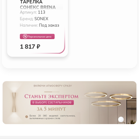
ТАРЕЛКА
СОНЕКС BRENA
Артикул:
113
SILVER 113
Бренд:
SONEX
Наличие:
Под заказ
Персональная цена
1 817 ₽