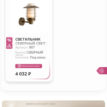
СВЕТИЛЬНИК
СЕВЕРНЫЙ СВЕТ
Артикул:
907
САД 2
НАСТЕННЫЙ 1-Р.
Бренд:
СЕВЕРНЫЙ
СВЕТ
БРОНЗА
Наличие:
Под заказ
Персональная цена
4 032 ₽