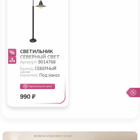
СВЕТИЛЬНИК
СЕВЕРНЫЙ СВЕТ
Артикул:
9014768
САД 1
НАПОЛЬНЫЙ 1-Р.
Бренд:
СЕВЕРНЫЙ
СВЕТ
ГРАФИТ
Наличие:
Под заказ
Персональная цена
990 ₽