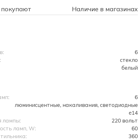
 покупают
Наличие в магазинах
в:
6
:
стекло
белый
амп:
6
люминисцентные, накаливания, светодиодные
e14
 лампы:
220 вольт
сть ламп, W:
60
тильника:
360