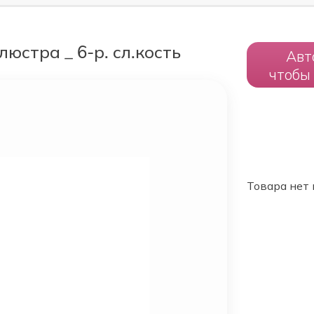
стра _ 6-р. сл.кость
Авт
чтобы
Товара нет 