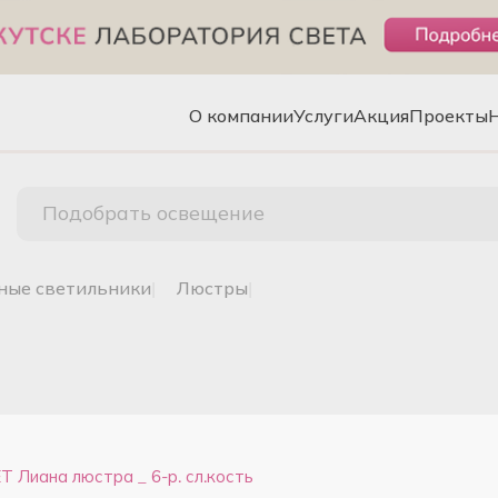
О компании
Услуги
Акция
Проекты
Подобрать освещение
чные светильники
|
люстры
|
Лиана люстра _ 6-р. сл.кость